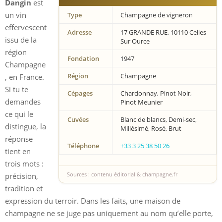
Dangin
est
un vin
Type
Champagne de vigneron
effervescent
Adresse
17 GRANDE RUE, 10110 Celles
issu de la
Sur Ource
région
Fondation
1947
Champagne
Région
Champagne
, en France.
Si tu te
Cépages
Chardonnay, Pinot Noir,
demandes
Pinot Meunier
ce qui le
Cuvées
Blanc de blancs, Demi-sec,
distingue, la
Millésimé, Rosé, Brut
réponse
Téléphone
+33 3 25 38 50 26
tient en
trois mots :
Sources : contenu éditorial & champagne.fr
précision,
tradition et
expression du terroir. Dans les faits, une maison de
champagne ne se juge pas uniquement au nom qu’elle porte,