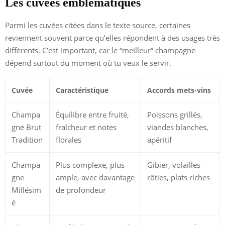
Les cuvées emblématiques
Parmi les cuvées citées dans le texte source, certaines
reviennent souvent parce qu’elles répondent à des usages très
différents. C’est important, car le “meilleur” champagne
dépend surtout du moment où tu veux le servir.
Cuvée
Caractéristique
Accords mets-vins
Champa
Équilibre entre fruité,
Poissons grillés,
gne Brut
fraîcheur et notes
viandes blanches,
Tradition
florales
apéritif
Champa
Plus complexe, plus
Gibier, volailles
gne
ample, avec davantage
rôties, plats riches
Millésim
de profondeur
é