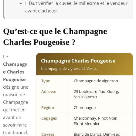
Il faut vérifier la cuvée, le millésime et le vendeur
avant d’acheter.
Qu’est-ce que le Champagne
Charles Pougeoise ?
Le
Champagne Charles Pougeoise
Champagn
Champagne de vigneron à Vertus.
e Charles
Pougeoise
Type
Champagne de vigneron
désigne une
Adresse
23 boulevard Paul Goerg,
maison de
51130 Vertus
Champagne
Région
Champagne
qui met en
avant un
Cépages
Chardonnay, Pinot Noir,
Pinot Meunier
savoir-faire
traditionnel,
Cuvées
Blanc de blancs, Demi-sec,