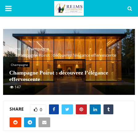
PRIMARY
MENU
Home
Champagne
Champagne Poirot : découvrez l’élégance effervescente
Champagne
Champagne Poirot : découvrez l’élégance
effervescente
147
SHARE
0