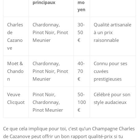
principaux
mo
yen
Charles
Chardonnay,
30-
Qualité artisanale
de
Pinot Noir, Pinot
50
à un prix
Cazano
Meunier
€
raisonnable
ve
Moët &
Chardonnay,
40-
Connu pour ses
Chando
Pinot Noir, Pinot
70
cuvées
n
Meunier
€
prestigieuses
Veuve
Pinot Noir,
50-
Célébré pour son
Clicquot
Chardonnay,
100
style audacieux
Pinot Meunier
€
Ce que cela implique pour toi, c’est qu’un Champagne Charles
de Cazanove peut offrir un bon rapport qualité-prix si tu