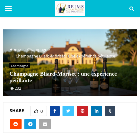
PRIMARY
MENU
Home
Champagne
Champagne Bliard-Moriset : une expérience pétillante
Champagne
Champagne Bliard-Moriset : une expérience
pétillante
232
SHARE
0