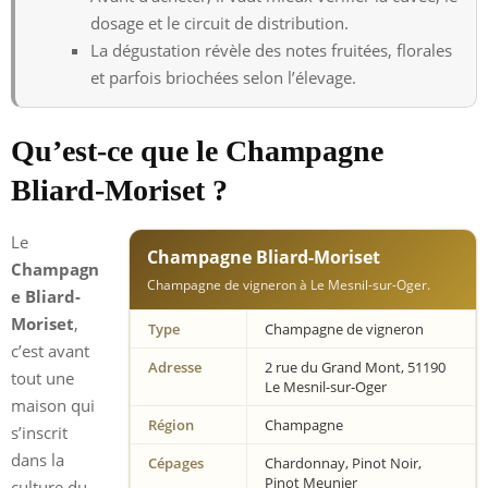
dosage et le circuit de distribution.
La dégustation révèle des notes fruitées, florales
et parfois briochées selon l’élevage.
Qu’est-ce que le Champagne
Bliard-Moriset ?
Le
Champagne Bliard-Moriset
Champagn
Champagne de vigneron à Le Mesnil-sur-Oger.
e Bliard-
Moriset
,
Type
Champagne de vigneron
c’est avant
Adresse
2 rue du Grand Mont, 51190
tout une
Le Mesnil-sur-Oger
maison qui
Région
Champagne
s’inscrit
dans la
Cépages
Chardonnay, Pinot Noir,
Pinot Meunier
culture du