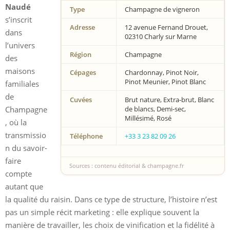
Naudé
Type
Champagne de vigneron
s’inscrit
Adresse
12 avenue Fernand Drouet,
dans
02310 Charly sur Marne
l’univers
Région
Champagne
des
maisons
Cépages
Chardonnay, Pinot Noir,
Pinot Meunier, Pinot Blanc
familiales
de
Cuvées
Brut nature, Extra-brut, Blanc
Champagne
de blancs, Demi-sec,
Millésimé, Rosé
, où la
transmissio
Téléphone
+33 3 23 82 09 26
n du savoir-
faire
Sources : contenu éditorial & champagne.fr
compte
autant que
la qualité du raisin. Dans ce type de structure, l’histoire n’est
pas un simple récit marketing : elle explique souvent la
manière de travailler, les choix de vinification et la fidélité à