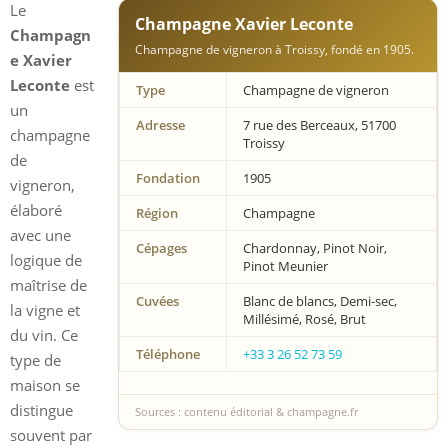
Le
Champagne Xavier Leconte
Champagn
Champagne de vigneron à Troissy, fondé en 1905.
e Xavier
Leconte
est
Type
Champagne de vigneron
un
Adresse
7 rue des Berceaux, 51700
champagne
Troissy
de
Fondation
1905
vigneron,
élaboré
Région
Champagne
avec une
Cépages
Chardonnay, Pinot Noir,
logique de
Pinot Meunier
maîtrise de
Cuvées
Blanc de blancs, Demi-sec,
la vigne et
Millésimé, Rosé, Brut
du vin. Ce
Téléphone
+33 3 26 52 73 59
type de
maison se
distingue
Sources : contenu éditorial & champagne.fr
souvent par