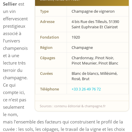
Sellier
est
un vin
Type
Champagne de vigneron
effervescent
Adresse
4 bis Rue des Tilleuls, 51390
prestigieux
Saint Euphraise Et Clairizet
associé à
Fondation
1920
l’univers
Région
Champagne
champenois
et à une
Cépages
Chardonnay, Pinot Noir,
lecture très
Pinot Meunier, Pinot Blanc
terroir du
Cuvées
Blanc de blancs, Millésimé,
champagne.
Rosé, Brut
Ce qui
Téléphone
+33 3 26 49 76 72
compte ici,
ce n’est pas
Sources : contenu éditorial & champagne.fr
seulement
le nom,
mais l’ensemble des facteurs qui construisent le profil de la
cuvée : les sols, les cépages, le travail de la vigne et les choix