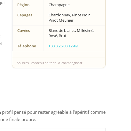
qui
Région
Champagne
Cépages
Chardonnay, Pinot Noir,
Pinot Meunier
Cuvées
Blanc de blancs, Millésimé,
s
Rosé, Brut
êt
Téléphone
+33 3 26 03 12 49
Sources : contenu éditorial & champagne.fr
 profil pensé pour rester agréable à l’apéritif comme
 une finale propre.