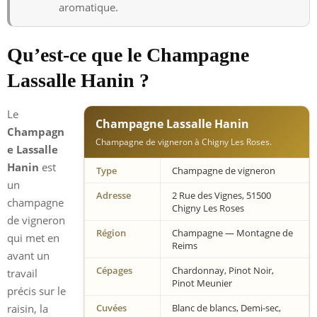
aromatique.
Qu’est-ce que le Champagne
Lassalle Hanin ?
Le
Champagne Lassalle Hanin
Champagn
Champagne de vigneron à Chigny Les Roses.
e Lassalle
Hanin
est
Type
Champagne de vigneron
un
Adresse
2 Rue des Vignes, 51500
champagne
Chigny Les Roses
de vigneron
Région
Champagne — Montagne de
qui met en
Reims
avant un
Cépages
Chardonnay, Pinot Noir,
travail
Pinot Meunier
précis sur le
raisin, la
Cuvées
Blanc de blancs, Demi-sec,