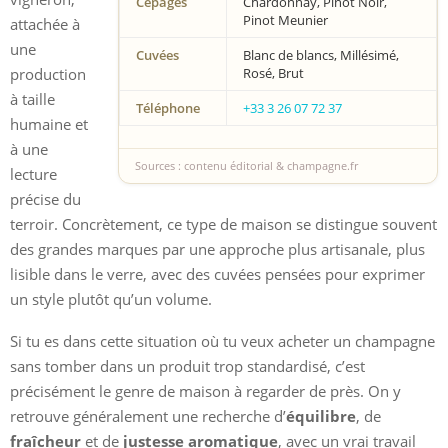
Cépages
Chardonnay, Pinot Noir,
Pinot Meunier
attachée à
une
Cuvées
Blanc de blancs, Millésimé,
production
Rosé, Brut
à taille
Téléphone
+33 3 26 07 72 37
humaine et
à une
Sources : contenu éditorial & champagne.fr
lecture
précise du
terroir. Concrètement, ce type de maison se distingue souvent
des grandes marques par une approche plus artisanale, plus
lisible dans le verre, avec des cuvées pensées pour exprimer
un style plutôt qu’un volume.
Si tu es dans cette situation où tu veux acheter un champagne
sans tomber dans un produit trop standardisé, c’est
précisément le genre de maison à regarder de près. On y
retrouve généralement une recherche d’
équilibre
, de
fraîcheur
et de
justesse aromatique
, avec un vrai travail