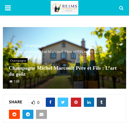
PRIMARY
MENU
Home
Champagne
Champagne Michel Marcoult Père et Fils : L’art du goût
Champagne
Champagne Michel Marcoult Père et Fils : L’art
du goût
198
SHARE
0