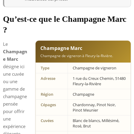
Qu’est-ce que le Champagne Marc
?
Le
Champagne Marc
Champagn
Champagne de vigneron à Fleury-la-Rivière.
e Marc
désigne ici
Type
Champagne de vigneron
une cuvée
Adresse
1 rue du Creux Chemin, 51480
ou une
Fleury-la-Rivière
gamme de
Région
Champagne
champagne
pensée
Cépages
Chardonnay, Pinot Noir,
Pinot Meunier
pour offrir
une
Cuvées
Blanc de blancs, Millésimé,
expérience
Rosé, Brut
élégante,