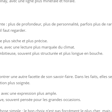
ay, avec une ligne plus minérale et florale.
te : plus de profondeur, plus de personnalité, parfois plus de rar
l faut regarder.
e plus sèche et plus précise.
ée, avec une lecture plus marquée du climat.
mbitieuse, souvent plus structurée et plus longue en bouche.
trer une autre facette de son savoir-faire. Dans les faits, elles 
tion plus soignée.
, avec une expression plus ample.
ive, souvent pensée pour les grandes occasions.
 chose simple : le bon choix n’est pas forcément le plus cher, mai