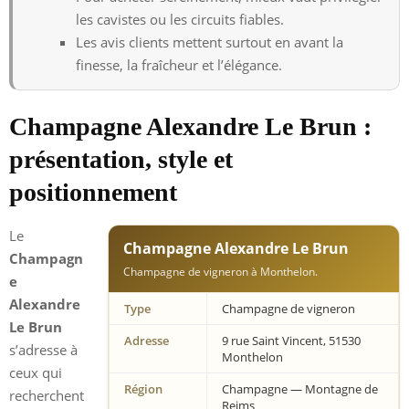
les cavistes ou les circuits fiables.
Les avis clients mettent surtout en avant la
finesse, la fraîcheur et l’élégance.
Champagne Alexandre Le Brun :
présentation, style et
positionnement
Le
Champagne Alexandre Le Brun
Champagn
Champagne de vigneron à Monthelon.
e
Alexandre
Type
Champagne de vigneron
Le Brun
Adresse
9 rue Saint Vincent, 51530
s’adresse à
Monthelon
ceux qui
Région
Champagne — Montagne de
recherchent
Reims