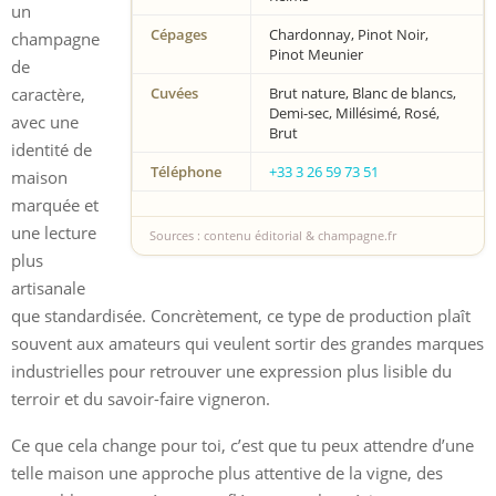
un
Cépages
Chardonnay, Pinot Noir,
champagne
Pinot Meunier
de
caractère,
Cuvées
Brut nature, Blanc de blancs,
Demi-sec, Millésimé, Rosé,
avec une
Brut
identité de
Téléphone
+33 3 26 59 73 51
maison
marquée et
une lecture
Sources : contenu éditorial & champagne.fr
plus
artisanale
que standardisée. Concrètement, ce type de production plaît
souvent aux amateurs qui veulent sortir des grandes marques
industrielles pour retrouver une expression plus lisible du
terroir et du savoir-faire vigneron.
Ce que cela change pour toi, c’est que tu peux attendre d’une
telle maison une approche plus attentive de la vigne, des