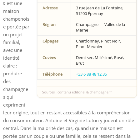
t
est une
Adresse
3 rue Jean de La Fontaine,
maison
51200 Épernay
champenois
Région
Champagne — Vallée de la
e portée par
Marne
un projet
Cépages
Chardonnay, Pinot Noir,
familial,
Pinot Meunier
avec une
identité
Cuvées
Demi-sec, Millésimé, Rosé,
Brut
claire :
produire
Téléphone
+33 6 88 48 12 35
des
champagne
Sources : contenu éditorial & champagne.fr
s qui
expriment
leur origine, tout en restant accessibles à la compréhension
du consommateur. Antoine et Virginie Lutun y jouent un rôle
central. Dans la majorité des cas, quand une maison est
portée par un couple ou une famille, cela se ressent dans la