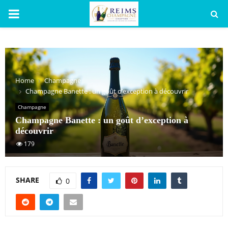
PRIMARY
MENU
Home
Champagne
Champagne Banette : un goût d’exception à découvrir
Champagne
Champagne Banette : un goût d’exception à
découvrir
179
SHARE
0